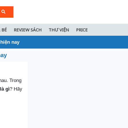
 BÉ
REVIEW SÁCH
THƯ VIỆN
PRICE
 hiện nay
nay
hau. Trong
là gì
? Hãy