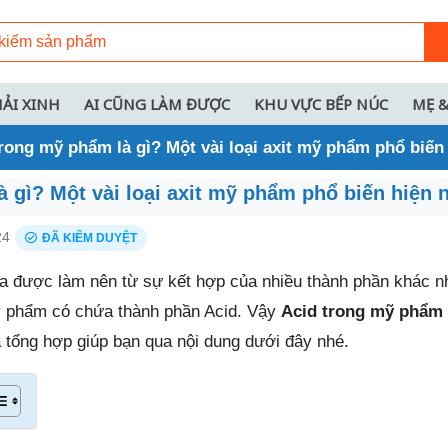
HẢI XINH
AI CŨNG LÀM ĐƯỢC
KHU VỰC BẾP NÚC
MẸ &
rong mỹ phẩm là gì? Một vài loại axit mỹ phẩm phổ biến
 gì? Một vài loại axit mỹ phẩm phổ biến hiện 
24
ĐÃ KIỂM DUYỆT
 được làm nên từ sự kết hợp của nhiều thành phần khác n
mỹ phẩm có chứa thành phần Acid. Vậy
Acid trong mỹ phẩm 
 tổng hợp giúp bạn qua nội dung dưới đây nhé.