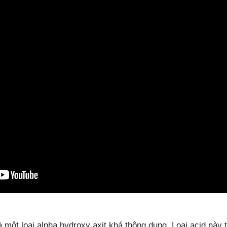
là một loại alpha hydroxy axit khá thông dụng. Loại acid này