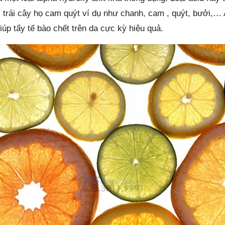
i trái cây họ cam quýt ví dụ như chanh, cam , quýt, bưởi,… A
iúp tẩy tế bào chết trên da cực kỳ hiệu quả.