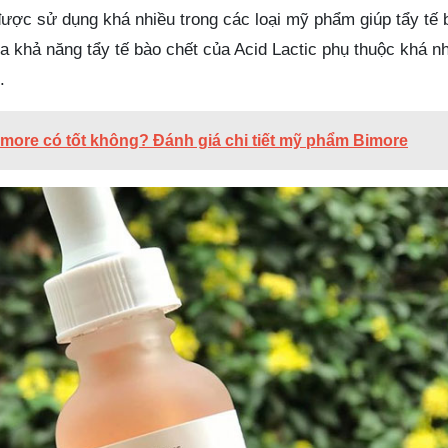
được sử dụng khá nhiều trong các loại mỹ phẩm giúp tẩy tế 
a khả năng tẩy tế bào chết của Acid Lactic phụ thuộc khá n
.
more có tốt không? Đánh giá chi tiết mỹ phẩm Bimore