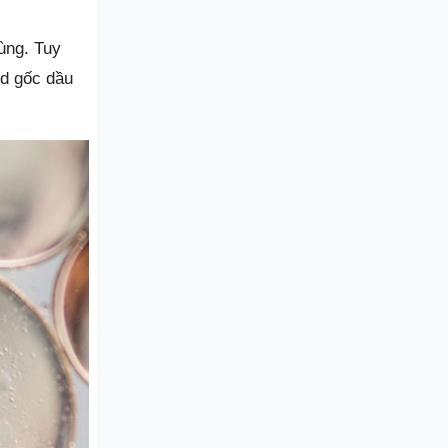
ùng. Tuy
id gốc dầu