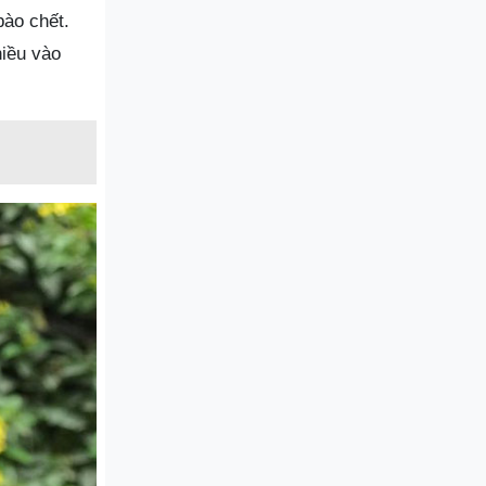
bào chết.
hiều vào