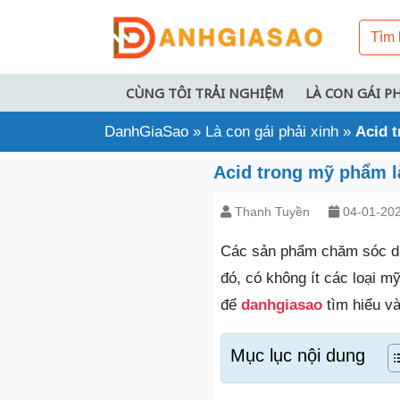
CÙNG TÔI TRẢI NGHIỆM
LÀ CON GÁI P
DanhGiaSao
»
Là con gái phải xinh
»
Acid t
Acid trong mỹ phẩm là
Thanh Tuyền
04-01-20
Các sản phẩm chăm sóc da
đó, có không ít các loại 
để
danhgiasao
tìm hiểu và
Mục lục nội dung