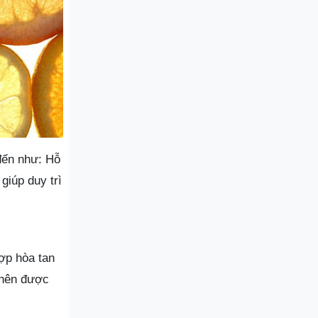
đến như: Hỗ
giúp duy trì
ợp hòa tan
 nên được