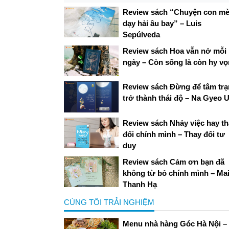
Review sách “Chuyện con m
dạy hải âu bay” – Luis
Sepúlveda
Review sách Hoa vẫn nở mỗi
ngày – Còn sống là còn hy v
Review sách Đừng để tâm tr
trở thành thái độ – Na Gyeo U
Review sách Nhảy việc hay t
đổi chính mình – Thay đổi tư
duy
Review sách Cảm ơn bạn đã
không từ bỏ chính mình – Ma
Thanh Hạ
CÙNG TÔI TRẢI NGHIỆM
Menu nhà hàng Góc Hà Nội –