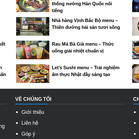
thống nướng Hàn Quốc nổi
tiếng
Nhà hàng Vịnh Bắc Bộ menu –
Thiên đường hải sản tươi sống
kết
Rau Má Bà Già menu – Thức
uống giải nhiệt chuẩn vị
n
Let’s Sushi menu – Trải nghiệm
uẩn
ẩm thực Nhật đầy sáng tạo
VỀ CHÚNG TÔI
C
Giới thiệu
Liên hệ
ng
Góp ý