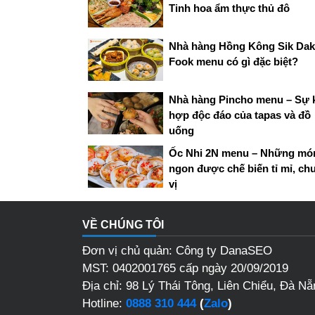
Tinh hoa ẩm thực thủ đô
Nhà hàng Hồng Kông Sik Dak
Fook menu có gì đặc biệt?
Nhà hàng Pincho menu – Sự 
hợp độc đáo của tapas và đồ
uống
Ốc Nhi 2N menu – Những mó
ngon được chế biến tỉ mỉ, ch
vị
VỀ CHÚNG TÔI
Đơn vị chủ quản: Công ty DanaSEO
MST: 0402001765 cấp ngày 20/09/2019
Địa chỉ: 98 Lý Thái Tông, Liên Chiểu, Đà Nẵ
Hotline:
0888 310 444
(
Zalo
)