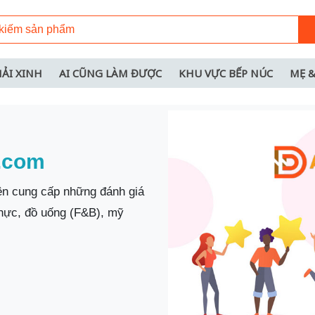
HẢI XINH
AI CŨNG LÀM ĐƯỢC
KHU VỰC BẾP NÚC
MẸ &
o.com
yên cung cấp những đánh giá
thực, đồ uống (F&B), mỹ