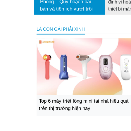
Phòng – Quy hoạch bài
định vị ho
bản và tiện ích vượt trội
thiết bị màn
LÀ CON GÁI PHẢI XINH
Top 6 máy triệt lông mini tại nhà hiệu quả
trên thị trường hiện nay