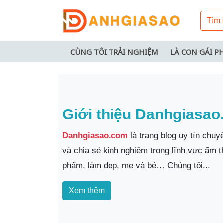
CÙNG TÔI TRẢI NGHIỆM
LÀ CON GÁI P
Giới thiệu Danhgiasa
Danhgiasao.com
là trang blog uy tín chu
và chia sẻ kinh nghiệm trong lĩnh vực ẩm 
phẩm, làm đẹp, mẹ và bé… Chúng tôi...
Xem thêm