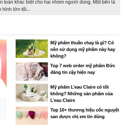
àn toàn khác biệt cho hai nhóm người dùng. Một bên là
 hình lớn tối...
Mỹ phẩm thuần chay là gì? Có
nên sử dụng mỹ phẩm này hay
không?
Top 7 web order mỹ phẩm Đức
đáng tin cậy hiện nay
Mỹ phẩm L’eau Claire có tốt
không? Những sản phẩm của
L’eau Claire
Top 10+ thương hiệu cốc nguyệt
san được chị em tin dùng