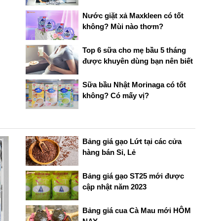
Nước giặt xả Maxkleen có tốt
không? Mùi nào thơm?
Top 6 sữa cho mẹ bầu 5 tháng
được khuyên dùng bạn nên biết
Sữa bầu Nhật Morinaga có tốt
không? Có mấy vị?
Bảng giá gạo Lứt tại các cửa
hàng bán Sỉ, Lẻ
Bảng giá gạo ST25 mới được
cập nhật năm 2023
Bảng giá cua Cà Mau mới HÔM