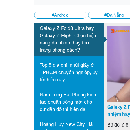
#Android
#Đà Nẵng
Galaxy Z Fold8 Ultra hay
Galaxy Z Flip8: Chọn hiệu
năng đa nhiệm hay thời
trang phong cách?
Top 5 địa chỉ in túi giấy ở
TPHCM chuyên nghiệp, uy
tín hiện nay
Nam Long Hải Phòng kiến
tạo chuẩn sống mới cho
Galaxy Z F
cư dân đô thị hiện đại
nhiệm hay
Hoàng Huy New City Hải
Bộ đôi điệ