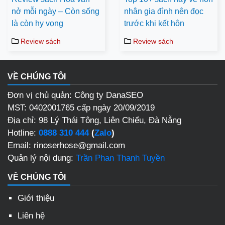
nở mỗi ngày – Còn sống
nhân gia đình nên đọc
là còn hy vọng
trước khi kết hôn
Review sách
Review sách
VỀ CHÚNG TÔI
Đơn vị chủ quản: Công ty DanaSEO
MST: 0402001765 cấp ngày 20/09/2019
Địa chỉ: 98 Lý Thái Tông, Liên Chiểu, Đà Nẵng
Hotline:
0888 310 444
(
Zalo
)
Email: rinoserhose@gmail.com
Quản lý nội dung:
Trần Phan Thanh Tuyền
VỀ CHÚNG TÔI
Giới thiệu
Liên hệ