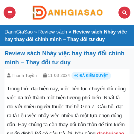
DanhGiaSao
»
Review sách
»
Review sách Nhảy việc
hay thay đổi chính mình – Thay đổi tư duy
Review sách Nhảy việc hay thay đổi chính
mình – Thay đổi tư duy
Thanh Tuyền
11-03-2024
ĐÃ KIỂM DUYỆT
Trong thời đại hiện nay, việc liên tục chuyển đổi công
việc đã trở thành một hiện tượng phổ biến. Nhất là
đối với nhiều người thuộc thế hệ Gen Z. Câu hỏi đặt
ra là liệu việc nhảy việc nhiều là một lựa chọn đúng
đắn. Hay chúng ta cần thay đổi bản thân để tìm kiếm
sự ổn định? Để có câu trả lời, hãy cùng
danhgiasao