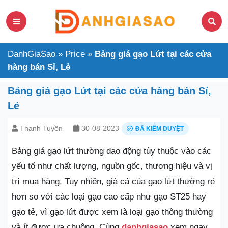
DanhGiaSao
»
Price
»
Bảng giá gạo Lứt tại các cửa
hàng bán Sỉ, Lẻ
Bảng giá gạo Lứt tại các cửa hàng bán Sỉ,
Lẻ
Thanh Tuyền
30-08-2023
ĐÃ KIỂM DUYỆT
Bảng giá gạo lứt thường dao động tùy thuộc vào các
yếu tố như chất lượng, nguồn gốc, thương hiệu và vị
trí mua hàng. Tuy nhiên, giá cả của gạo lứt thường rẻ
hơn so với các loại gạo cao cấp như gạo ST25 hay
gạo tẻ, vì gạo lứt được xem là loại gạo thông thường
và ít được ưa chuộng. Cùng
danhgiasao
xem ngay