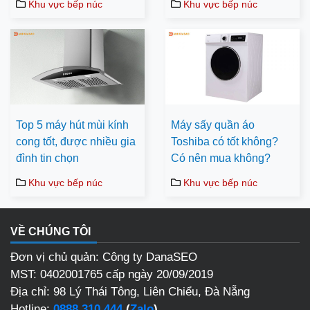
Khu vực bếp núc
Khu vực bếp núc
Top 5 máy hút mùi kính
Máy sấy quần áo
cong tốt, được nhiều gia
Toshiba có tốt không?
đình tin chọn
Có nên mua không?
Khu vực bếp núc
Khu vực bếp núc
VỀ CHÚNG TÔI
Đơn vị chủ quản: Công ty DanaSEO
MST: 0402001765 cấp ngày 20/09/2019
Địa chỉ: 98 Lý Thái Tông, Liên Chiểu, Đà Nẵng
Hotline:
0888 310 444
(
Zalo
)