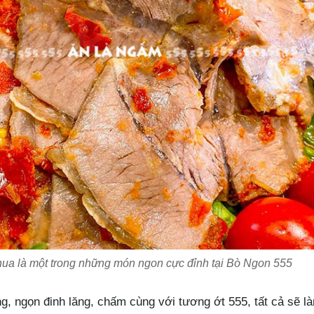
ua là một trong những món ngon cực đỉnh tại Bò Ngon 555
ng, ngọn đinh lăng, chấm cùng với tương ớt 555, tất cả sẽ l