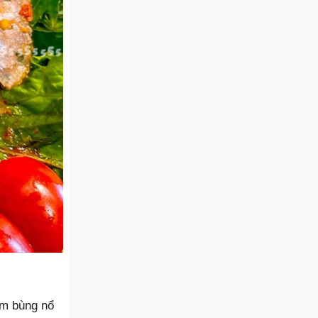
àm bùng nổ