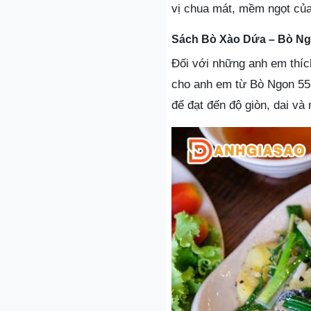
vị chua mát, mềm ngọt củ
Sách Bò Xào Dứa – Bò Ng
Đối với những anh em thíc
cho anh em từ Bò Ngon 55
để đạt đến độ giòn, dai và 