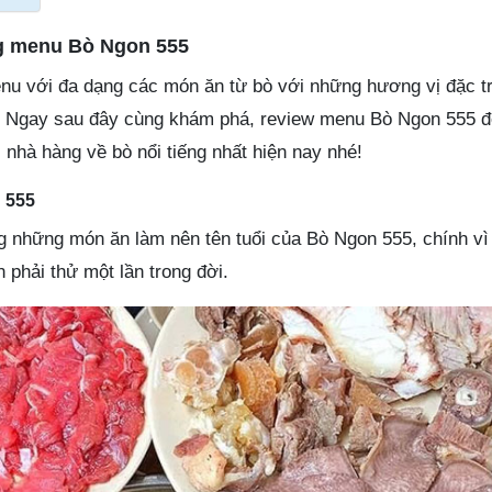
g menu Bò Ngon 555
u với đa dạng các món ăn từ bò với những hương vị đặc t
. Ngay sau đây cùng khám phá, review menu Bò Ngon 555 để
i nhà hàng về bò nổi tiếng nhất hiện nay nhé!
 555
 những món ăn làm nên tên tuổi của Bò Ngon 555, chính vì
phải thử một lần trong đời.