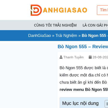
CÙNG TÔI TRẢI NGHIỆM
LÀ CON GÁI P
DanhGiaSao
»
Trải Nghiệm
»
Bò Ngon 555 –
Bò Ngon 555 – Review
Thanh Tuyền
28-08-20
Bò Ngon 555 được biết là 
kiếm được một địa chỉ có 
chưa biết ăn gì khi đến Bò
review menu Bò Ngon 55
Mục lục nội dung