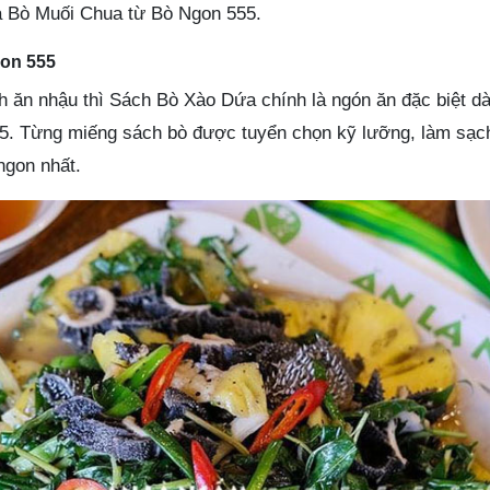
a Bò Muối Chua từ Bò Ngon 555.
on 555
h ăn nhậu thì Sách Bò Xào Dứa chính là ngón ăn đặc biệt dà
5. Từng miếng sách bò được tuyển chọn kỹ lưỡng, làm sạch
ngon nhất.