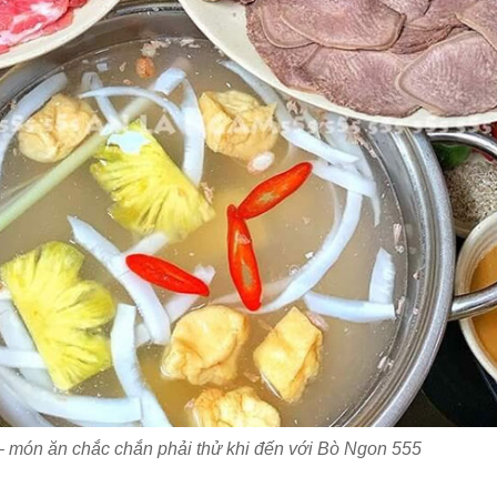
 món ăn chắc chắn phải thử khi đến với Bò Ngon 555