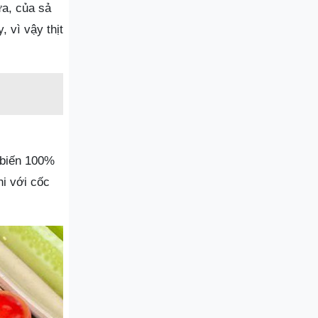
a, của sả
 vì vậy thịt
 biến 100%
hi với cốc