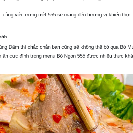
ức cùng với tương ướt 555 sẽ mang đến hương vị khiến thực
.
555
úng Dấm thì chắc chắn bạn cũng sẽ không thể bỏ qua Bò M
n ăn cực đỉnh trong menu Bò Ngon 555 được nhiều thực kh