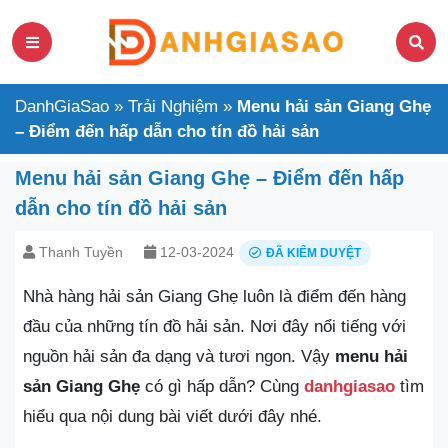
DanhGiaSao
»
Trải Nghiệm
»
Menu hải sản Giang Ghẹ
– Điểm đến hấp dẫn cho tín đồ hải sản
Menu hải sản Giang Ghẹ – Điểm đến hấp
dẫn cho tín đồ hải sản
Thanh Tuyền
12-03-2024
ĐÃ KIỂM DUYỆT
Nhà hàng hải sản Giang Ghẹ luôn là điểm đến hàng
đầu của những tín đồ hải sản. Nơi đây nổi tiếng với
nguồn hải sản đa dạng và tươi ngon. Vậy
menu hải
sản Giang Ghẹ
có gì hấp dẫn? Cùng
danhgiasao
tìm
hiểu qua nội dung bài viết dưới đây nhé.