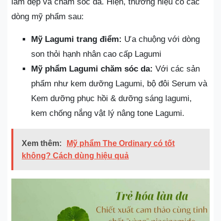
làm đẹp và chăm sóc da. Hiện, thương hiệu có các
dòng mỹ phẩm sau:
Mỹ Lagumi trang điểm:
Ưa chuộng với dòng
son thỏi hạnh nhân cao cấp Lagumi
Mỹ phẩm Lagumi chăm sóc da:
Với các sản
phẩm như kem dưỡng Lagumi, bộ đôi Serum và
Kem dưỡng phục hồi & dưỡng sáng lagumi,
kem chống nắng vật lý nâng tone Lagumi.
Xem thêm:
Mỹ phẩm The Ordinary có tốt
không? Cách dùng hiệu quả