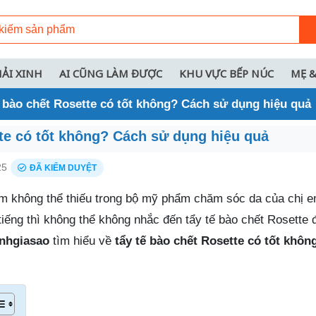
HẢI XINH
AI CŨNG LÀM ĐƯỢC
KHU VỰC BẾP NÚC
MẸ &
 bào chết Rosette có tốt không? Cách sử dụng hiệu quả
tte có tốt không? Cách sử dụng hiệu quả
25
ĐÃ KIỂM DUYỆT
ẩm không thể thiếu trong bộ mỹ phẩm chăm sóc da của chị 
tiếng thì không thể không nhắc đến tẩy tế bào chết Rosette
nhgiasao
tìm hiểu về
tẩy tế bào chết Rosette có tốt khôn