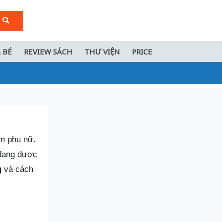
 BÉ
REVIEW SÁCH
THƯ VIỆN
PRICE
em phụ nữ.
 đang được
g
và cách