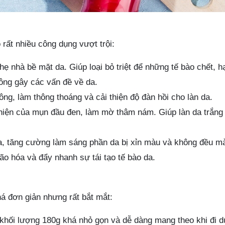
 rất nhiều công dụng vượt trội:
 nhà bề mặt da. Giúp loại bỏ triệt để những tế bào chết, h
 lông gây các vấn đề về da.
lông, làm thông thoáng và cải thiện độ đàn hồi cho làn da.
hiện của mụn đầu đen, làm mờ thâm nám. Giúp làn da trắng
 da, tăng cường làm sáng phần da bị xỉn màu và không đều m
ão hóa và đẩy nhanh sự tái tạo tế bào da.
á đơn giản nhưng rất bắt mắt:
khối lượng 180g khá nhỏ gọn và dễ dàng mang theo khi đi du