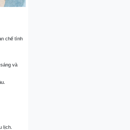
ạn chế tình
 sáng và
àu.
 lịch.