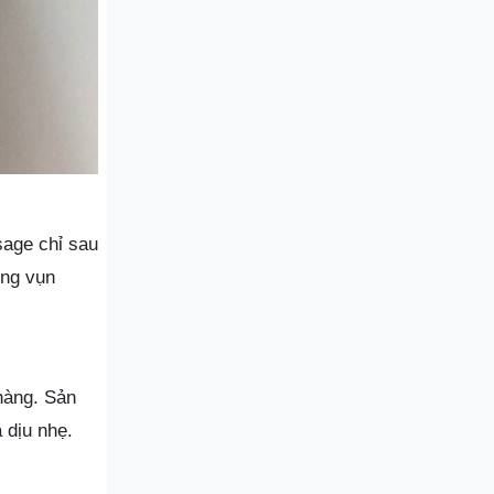
sage chỉ sau
ững vụn
hàng. Sản
 dịu nhẹ.