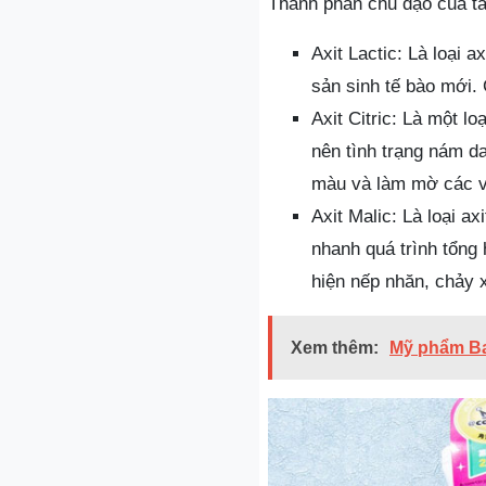
Thành phần chủ đạo của tẩy
Axit Lactic: Là loại 
sản sinh tế bào mới.
Axit Citric: Là một l
nên tình trạng nám da
màu và làm mờ các v
Axit Malic: Là loại ax
nhanh quá trình tổng 
hiện nếp nhăn, chảy 
Xem thêm:
Mỹ phẩm Ba