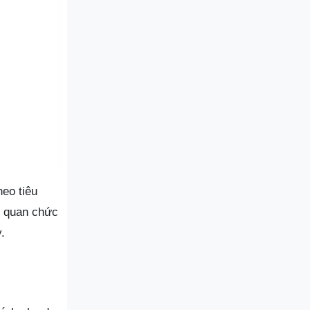
eo tiêu
ơ quan chức
.