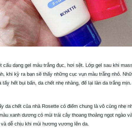
t cấu dạng gel màu trắng đục, hơi sệt. Lớp gel sau khi mas
anh, khi kỳ ra bạn sẽ thấy những cục vụn màu trắng nhỏ. Nh
tẩy hết bụi bẩn, da chết nhẹ nhàng, để lại làn da trắng mịn.
y da chết của nhà Rosette có điểm chung là vô cùng nhẹ n
màu xanh dương có mùi trái cây thoang thoảng ngọt ngào và
i và dễ chịu khi mùi hương vương lên da.