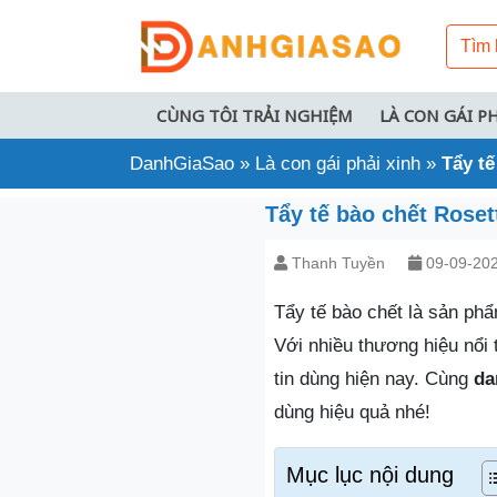
CÙNG TÔI TRẢI NGHIỆM
LÀ CON GÁI P
DanhGiaSao
»
Là con gái phải xinh
»
Tẩy tế
Tẩy tế bào chết Rose
Thanh Tuyền
09-09-20
Tẩy tế bào chết là sản ph
Với nhiều thương hiệu nổi 
tin dùng hiện nay. Cùng
da
dùng hiệu quả nhé!
Mục lục nội dung