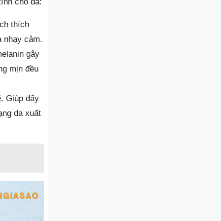
tính cho da:
ích thích
da nhạy cảm.
melanin gây
áng mịn đều
ẽ. Giúp đẩy
rạng da xuất