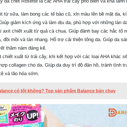
 da chết Rosette là các AHA trái cây phổ biến và khá lành 
axit từ sữa, làm bong các tế bào cũ, xỉn màu lên bề mặt da, k
 Giúp giảm kích ứng và làm dịu da, phù hợp với những làn 
oại axit chiết xuất từ quả cà chua. Giúp đánh bay các hắc tố 
, đồi mồi và tàn nhang. Hỗ trợ cải thiện tông da. Giúp da s
ết thâm nám đáng kể.
it chiết xuất từ trái cây, khi kết hợp với các loại AHA khác s
hợp collagen cho da. Giúp da duy trì độ đàn hồ, tránh tình t
xệ và lão hóa sớm.
lance có tốt không? Top sản phẩm Balance bán chạy