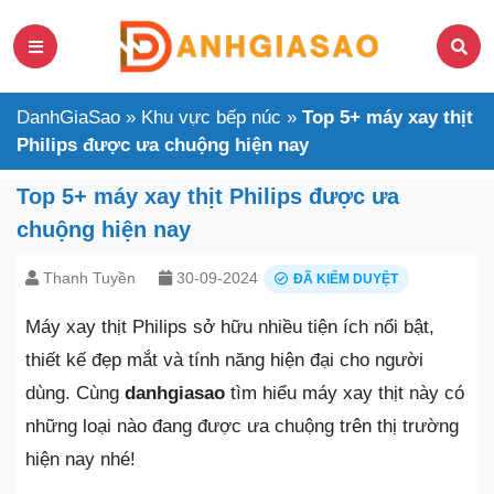
DanhGiaSao
»
Khu vực bếp núc
»
Top 5+ máy xay thịt
Philips được ưa chuộng hiện nay
Top 5+ máy xay thịt Philips được ưa
chuộng hiện nay
Thanh Tuyền
30-09-2024
ĐÃ KIỂM DUYỆT
Máy xay thịt Philips sở hữu nhiều tiện ích nổi bật,
thiết kế đẹp mắt và tính năng hiện đại cho người
dùng. Cùng
danhgiasao
tìm hiểu máy xay thịt này có
những loại nào đang được ưa chuộng trên thị trường
hiện nay nhé!