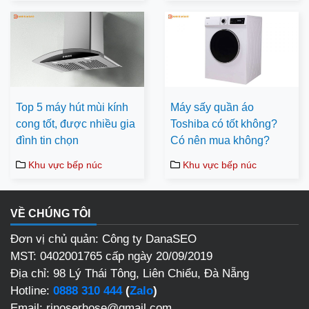
Top 5 máy hút mùi kính
Máy sấy quần áo
cong tốt, được nhiều gia
Toshiba có tốt không?
đình tin chọn
Có nên mua không?
Khu vực bếp núc
Khu vực bếp núc
VỀ CHÚNG TÔI
Đơn vị chủ quản: Công ty DanaSEO
MST: 0402001765 cấp ngày 20/09/2019
Địa chỉ: 98 Lý Thái Tông, Liên Chiểu, Đà Nẵng
Hotline:
0888 310 444
(
Zalo
)
Email: rinoserhose@gmail.com