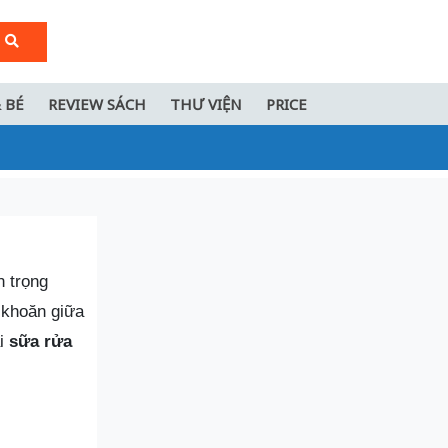
 BÉ
REVIEW SÁCH
THƯ VIỆN
PRICE
n trọng
 khoăn giữa
ại
sữa rửa