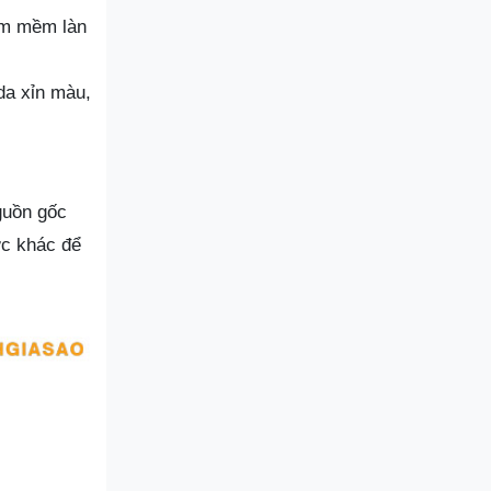
àm mềm làn
da xỉn màu,
guồn gốc
ợc khác để