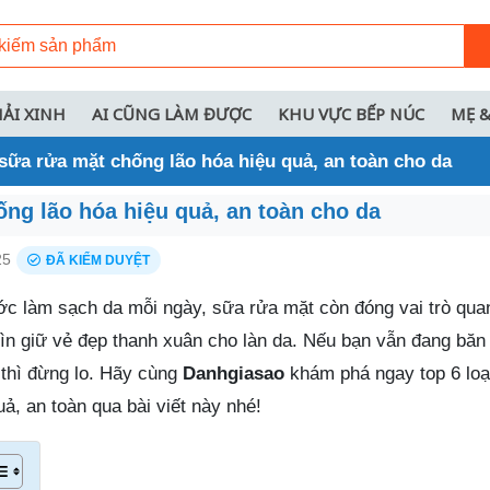
HẢI XINH
AI CŨNG LÀM ĐƯỢC
KHU VỰC BẾP NÚC
MẸ &
sữa rửa mặt chống lão hóa hiệu quả, an toàn cho da
ng lão hóa hiệu quả, an toàn cho da
25
ĐÃ KIỂM DUYỆT
ớc làm sạch da mỗi ngày, sữa rửa mặt còn đóng vai trò qua
gìn giữ vẻ đẹp thanh xuân cho làn da. Nếu bạn vẫn đang băn
 thì đừng lo. Hãy cùng
Danhgiasao
khám phá ngay top 6 lo
ả, an toàn qua bài viết này nhé!