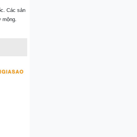
ốc. Các sản
ơ mộng.