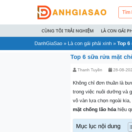
CÙNG TÔI TRẢI NGHIỆM
LÀ CON GÁI P
DanhGiaSao
»
Là con gái phải xinh
»
Top 6 
Top 6 sữa rửa mặt chố
Thanh Tuyền
28-08-20
Không chỉ đơn thuần là bư
trong việc nuôi dưỡng và 
vô vàn lựa chọn ngoài kia,
mặt chống lão hóa
hiệu qu
Mục lục nội dung