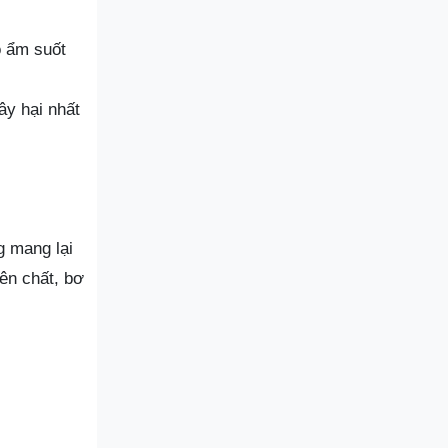
ộ ẩm suốt
ây hại nhất
g mang lại
ên chất, bơ