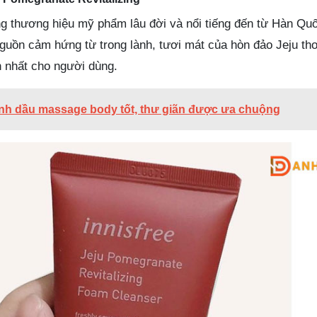
ững thương hiệu mỹ phẩm lâu đời và nổi tiếng đến từ Hàn Qu
uồn cảm hứng từ trong lành, tươi mát của hòn đảo Jeju th
 nhất cho người dùng.
tinh dầu massage body tốt, thư giãn được ưa chuộng