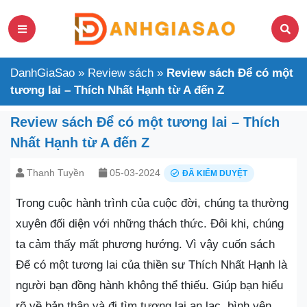
DanhGiaSao
»
Review sách
»
Review sách Để có một
tương lai – Thích Nhất Hạnh từ A đến Z
Review sách Để có một tương lai – Thích
Nhất Hạnh từ A đến Z
Thanh Tuyền
05-03-2024
ĐÃ KIỂM DUYỆT
Trong cuộc hành trình của cuộc đời, chúng ta thường
xuyên đối diện với những thách thức. Đôi khi, chúng
ta cảm thấy mất phương hướng. Vì vậy cuốn sách
Để có một tương lai của thiền sư Thích Nhất Hạnh là
người bạn đồng hành không thể thiếu. Giúp bạn hiểu
rõ về bản thân và đi tìm tương lai an lạc, bình yên.